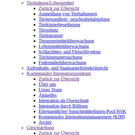
Tierhaltung/Lebensmittel
Zurück zur Übersicht
Anmeldung von Tierhaltungen
Tiergesundheit/ -seuchenbekämpfung
Tierkörperbeseitigung
Tierschutz
Tiertransport
Tierarzneimittelüberwachung
Lebensmittelüberwachung
Schlachttier- und Fleischhygiene
Trichinenuntersuchung
Futtermittelüberwachung
Aufenthalts- und Staatsangehörigkeitsrecht
Kommunales Integrationszentrum
Zurück zur Übersicht
Über uns
Unser Team
Aktuelles
Integration als Querschnitt
Integration durch Bildung
Ehrenamtlicher SprachmittlerInnen-Pool HSK
Kommunales Integrationsmanagement (KIM)
Archiv
Gleichstellung
Zurück zur Übersicht