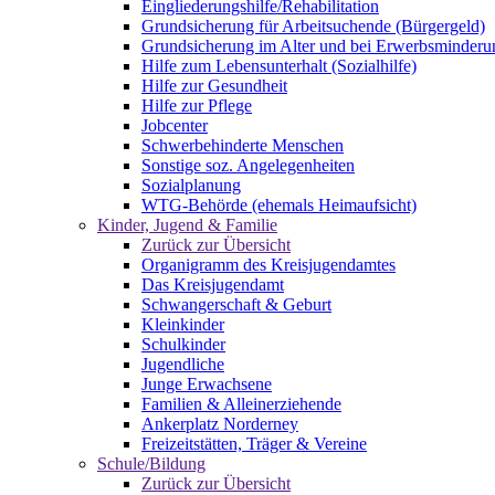
Eingliederungshilfe/Rehabilitation
Grundsicherung für Arbeitsuchende (Bürgergeld)
Grundsicherung im Alter und bei Erwerbsminderu
Hilfe zum Lebensunterhalt (Sozialhilfe)
Hilfe zur Gesundheit
Hilfe zur Pflege
Jobcenter
Schwerbehinderte Menschen
Sonstige soz. Angelegenheiten
Sozialplanung
WTG-Behörde (ehemals Heimaufsicht)
Kinder, Jugend & Familie
Zurück zur Übersicht
Organigramm des Kreisjugendamtes
Das Kreisjugendamt
Schwangerschaft & Geburt
Kleinkinder
Schulkinder
Jugendliche
Junge Erwachsene
Familien & Alleinerziehende
Ankerplatz Norderney
Freizeitstätten, Träger & Vereine
Schule/Bildung
Zurück zur Übersicht