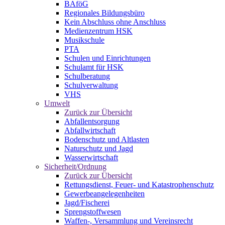
BAföG
Regionales Bildungsbüro
Kein Abschluss ohne Anschluss
Medienzentrum HSK
Musikschule
PTA
Schulen und Einrichtungen
Schulamt für HSK
Schulberatung
Schulverwaltung
VHS
Umwelt
Zurück zur Übersicht
Abfallentsorgung
Abfallwirtschaft
Bodenschutz und Altlasten
Naturschutz und Jagd
Wasserwirtschaft
Sicherheit/Ordnung
Zurück zur Übersicht
Rettungsdienst, Feuer- und Katastrophenschutz
Gewerbeangelegenheiten
Jagd/Fischerei
Sprengstoffwesen
Waffen-, Versammlung und Vereinsrecht