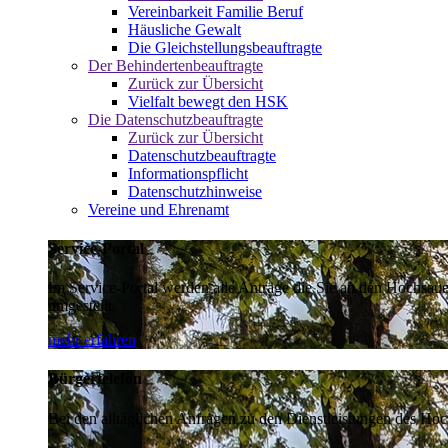
Vereinbarkeit Familie Beruf
Häusliche Gewalt
Die Gleichstellungsbeauftragte
Der Behindertenbeauftragte
Zurück zur Übersicht
Vielfalt bewegt den HSK
Die Datenschutzbeauftragte
Zurück zur Übersicht
Datenschutzbeauftragte
Informationspflicht
Datenschutzhinweise
Vereine und Ehrenamt
Service-Portal
Im Service-Portal werden alle Anträge die Sie an den Hochsau
umgestellt.
mehr erfahren
Bürgertelefon
Bei den alltäglichen Anfragen zu den Dienstleistungen des Hoch