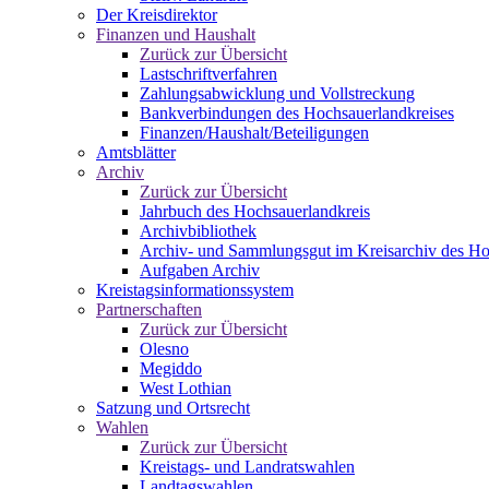
Der Kreisdirektor
Finanzen und Haushalt
Zurück zur Übersicht
Lastschriftverfahren
Zahlungsabwicklung und Vollstreckung
Bankverbindungen des Hochsauerlandkreises
Finanzen/Haushalt/Beteiligungen
Amtsblätter
Archiv
Zurück zur Übersicht
Jahrbuch des Hochsauerlandkreis
Archivbibliothek
Archiv- und Sammlungsgut im Kreisarchiv des Ho
Aufgaben Archiv
Kreistagsinformationssystem
Partnerschaften
Zurück zur Übersicht
Olesno
Megiddo
West Lothian
Satzung und Ortsrecht
Wahlen
Zurück zur Übersicht
Kreistags- und Landratswahlen
Landtagswahlen