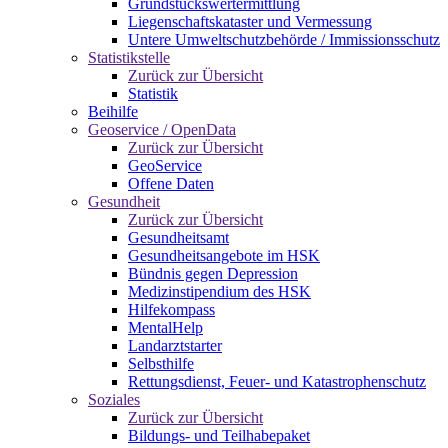
Grundstückswertermittlung
Liegenschaftskataster und Vermessung
Untere Umweltschutzbehörde / Immissionsschutz
Statistikstelle
Zurück zur Übersicht
Statistik
Beihilfe
Geoservice / OpenData
Zurück zur Übersicht
GeoService
Offene Daten
Gesundheit
Zurück zur Übersicht
Gesundheitsamt
Gesundheitsangebote im HSK
Bündnis gegen Depression
Medizinstipendium des HSK
Hilfekompass
MentalHelp
Landarztstarter
Selbsthilfe
Rettungsdienst, Feuer- und Katastrophenschutz
Soziales
Zurück zur Übersicht
Bildungs- und Teilhabepaket