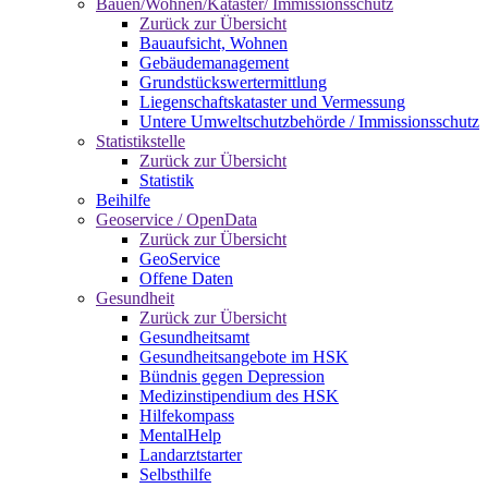
Bauen/Wohnen/Kataster/ Immissionsschutz
Zurück zur Übersicht
Bauaufsicht, Wohnen
Gebäudemanagement
Grundstückswertermittlung
Liegenschaftskataster und Vermessung
Untere Umweltschutzbehörde / Immissionsschutz
Statistikstelle
Zurück zur Übersicht
Statistik
Beihilfe
Geoservice / OpenData
Zurück zur Übersicht
GeoService
Offene Daten
Gesundheit
Zurück zur Übersicht
Gesundheitsamt
Gesundheitsangebote im HSK
Bündnis gegen Depression
Medizinstipendium des HSK
Hilfekompass
MentalHelp
Landarztstarter
Selbsthilfe