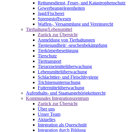
Rettungsdienst, Feuer- und Katastrophenschutz
Gewerbeangelegenheiten
Jagd/Fischerei
Sprengstoffwesen
Waffen-, Versammlung und Vereinsrecht
Tierhaltung/Lebensmittel
Zurück zur Übersicht
Anmeldung von Tierhaltungen
Tiergesundheit/ -seuchenbekämpfung
Tierkörperbeseitigung
Tierschutz
Tiertransport
Tierarzneimittelüberwachung
Lebensmittelüberwachung
Schlachttier- und Fleischhygiene
Trichinenuntersuchung
Futtermittelüberwachung
Aufenthalts- und Staatsangehörigkeitsrecht
Kommunales Integrationszentrum
Zurück zur Übersicht
Über uns
Unser Team
Aktuelles
Integration als Querschnitt
Integration durch Bildung