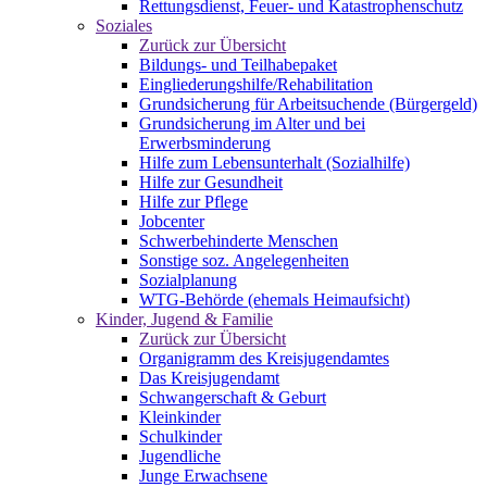
Rettungsdienst, Feuer- und Katastrophenschutz
Soziales
Zurück zur Übersicht
Bildungs- und Teilhabepaket
Eingliederungshilfe/Rehabilitation
Grundsicherung für Arbeitsuchende (Bürgergeld)
Grundsicherung im Alter und bei
Erwerbsminderung
Hilfe zum Lebensunterhalt (Sozialhilfe)
Hilfe zur Gesundheit
Hilfe zur Pflege
Jobcenter
Schwerbehinderte Menschen
Sonstige soz. Angelegenheiten
Sozialplanung
WTG-Behörde (ehemals Heimaufsicht)
Kinder, Jugend & Familie
Zurück zur Übersicht
Organigramm des Kreisjugendamtes
Das Kreisjugendamt
Schwangerschaft & Geburt
Kleinkinder
Schulkinder
Jugendliche
Junge Erwachsene