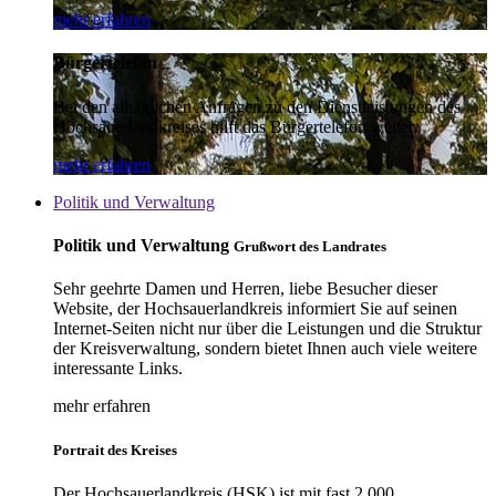
mehr erfahren
Bürgertelefon
Bei den alltäglichen Anfragen zu den Dienstleistungen des
Hochsauerlandkreises hilft das Bürgertelefon weiter.
mehr erfahren
Politik und Verwaltung
Politik und Verwaltung
Grußwort des Landrates
Sehr geehrte Damen und Herren, liebe Besucher dieser
Website, der Hochsauerlandkreis informiert Sie auf seinen
Internet-Seiten nicht nur über die Leistungen und die Struktur
der Kreisverwaltung, sondern bietet Ihnen auch viele weitere
interessante Links.
mehr erfahren
Portrait des Kreises
Der Hochsauerlandkreis (HSK) ist mit fast 2.000