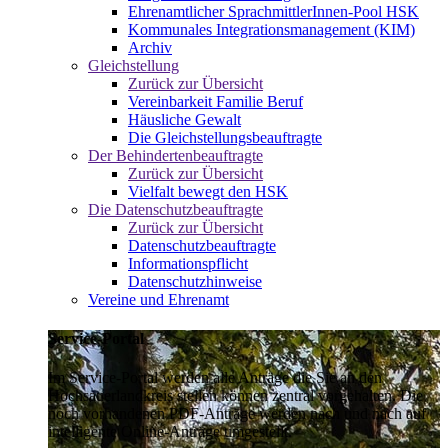
Ehrenamtlicher SprachmittlerInnen-Pool HSK
Kommunales Integrationsmanagement (KIM)
Archiv
Gleichstellung
Zurück zur Übersicht
Vereinbarkeit Familie Beruf
Häusliche Gewalt
Die Gleichstellungsbeauftragte
Der Behindertenbeauftragte
Zurück zur Übersicht
Vielfalt bewegt den HSK
Die Datenschutzbeauftragte
Zurück zur Übersicht
Datenschutzbeauftragte
Informationspflicht
Datenschutzhinweise
Vereine und Ehrenamt
Service-Portal
Im Service-Portal werden alle Anträge die Sie an den
Hochsauerlandkreis stellen können zentral vorgehalten. Die
noch vorhandenen PDF-Anträge werden nach und nach auf
intelligente Online-Anträge umgestellt.