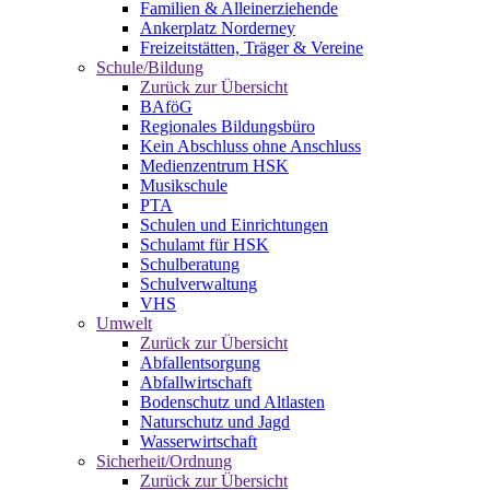
Familien & Alleinerziehende
Ankerplatz Norderney
Freizeitstätten, Träger & Vereine
Schule/Bildung
Zurück zur Übersicht
BAföG
Regionales Bildungsbüro
Kein Abschluss ohne Anschluss
Medienzentrum HSK
Musikschule
PTA
Schulen und Einrichtungen
Schulamt für HSK
Schulberatung
Schulverwaltung
VHS
Umwelt
Zurück zur Übersicht
Abfallentsorgung
Abfallwirtschaft
Bodenschutz und Altlasten
Naturschutz und Jagd
Wasserwirtschaft
Sicherheit/Ordnung
Zurück zur Übersicht