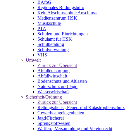
BAföG
Regionales Bildungsbüro
Kein Abschluss ohne Anschluss
Medienzentrum HSK
Musikschule
PTA
Schulen und Einrichtungen
Schulamt für HSK
Schulberatung
Schulverwaltung
VHS
Umwelt
Zurück zur Übersicht
Abfallentsorgung
Abfallwirtschaft
Bodenschutz und Altlasten
Naturschutz und Jagd
Wasserwirtschaft
Sicherheit/Ordnung
Zurück zur Übersicht
Rettungsdienst, Feuer- und Katastrophenschutz
Gewerbeangelegenheiten
Jagd/Fischerei
Sprengstoffwesen
Waffen-, Versammlung und Vereinsrecht