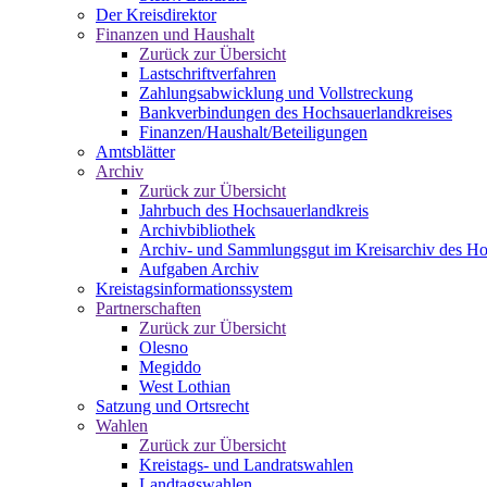
Der Kreisdirektor
Finanzen und Haushalt
Zurück zur Übersicht
Lastschriftverfahren
Zahlungsabwicklung und Vollstreckung
Bankverbindungen des Hochsauerlandkreises
Finanzen/Haushalt/Beteiligungen
Amtsblätter
Archiv
Zurück zur Übersicht
Jahrbuch des Hochsauerlandkreis
Archivbibliothek
Archiv- und Sammlungsgut im Kreisarchiv des Ho
Aufgaben Archiv
Kreistagsinformationssystem
Partnerschaften
Zurück zur Übersicht
Olesno
Megiddo
West Lothian
Satzung und Ortsrecht
Wahlen
Zurück zur Übersicht
Kreistags- und Landratswahlen
Landtagswahlen