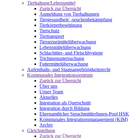
Tierhaltung/Lebensmittel
Zurück zur Übersicht
Anmeldung von Tierhaltungen
Tiergesundheit/ -seuchenbekämpfung
Tierkörperbeseitigung
Tierschutz
Tiertransport
Tierarzneimittelüberwachung
Lebensmittelüberwachung
Schlachttier- und Fleischhygiene
Trichinenuntersuchung
Futtermittelüberwachung
Aufenthalts- und Staatsangehörigkeitsrecht
Kommunales Integrationszentrum
Zurück zur Übersicht
Über uns
Unser Team
Aktuelles
Integration als Querschnitt
Integration durch Bildung
Ehrenamtlicher SprachmittlerInnen-Pool HSK
Kommunales Integrationsmanagement (KIM)
Archiv
Gleichstellung
Zurück zur Übersicht