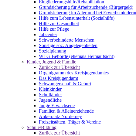
Eingliederungshilfe/Rehabilitation
Grundsicherung für Arbeitsuchende (Bürgergeld)
Grundsicherung im Alter und bei Erwerbsminderu
Hilfe zum Lebensunterhalt (Sozialhilfe)
Hilfe zur Gesundheit
Hilfe zur Pflege
Jobcenter
Schwerbehinderte Menschen
Sonstige soz. Angelegenheiten
Sozialplanung
WTG-Behörde (ehemals Heimaufsicht)
Kinder, Jugend & Familie
Zurück zur Übersicht
Organigramm des Kreisjugendamtes
Das Kreisjugendamt
Schwangerschaft & Geburt
Kleinkinder
Schulkinder
Jugendliche
Junge Erwachsene
Familien & Alleinerziehende
Ankerplatz Norderney
Freizeitstätten, Träger & Vereine
Schule/Bildung
Zurück zur Übersicht