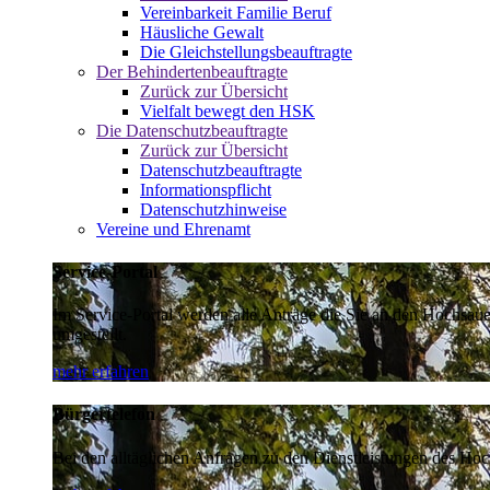
Vereinbarkeit Familie Beruf
Häusliche Gewalt
Die Gleichstellungsbeauftragte
Der Behindertenbeauftragte
Zurück zur Übersicht
Vielfalt bewegt den HSK
Die Datenschutzbeauftragte
Zurück zur Übersicht
Datenschutzbeauftragte
Informationspflicht
Datenschutzhinweise
Vereine und Ehrenamt
Service-Portal
Im Service-Portal werden alle Anträge die Sie an den Hochsau
umgestellt.
mehr erfahren
Bürgertelefon
Bei den alltäglichen Anfragen zu den Dienstleistungen des Hoch