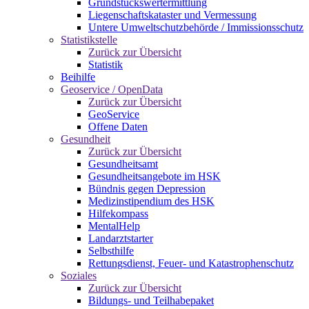
Grundstückswertermittlung
Liegenschaftskataster und Vermessung
Untere Umweltschutzbehörde / Immissionsschutz
Statistikstelle
Zurück zur Übersicht
Statistik
Beihilfe
Geoservice / OpenData
Zurück zur Übersicht
GeoService
Offene Daten
Gesundheit
Zurück zur Übersicht
Gesundheitsamt
Gesundheitsangebote im HSK
Bündnis gegen Depression
Medizinstipendium des HSK
Hilfekompass
MentalHelp
Landarztstarter
Selbsthilfe
Rettungsdienst, Feuer- und Katastrophenschutz
Soziales
Zurück zur Übersicht
Bildungs- und Teilhabepaket