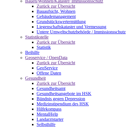
Bauen/Wohnen/Kataster/ Immissionsschutz
Zurück zur Übersicht
Bauaufsicht, Wohnen
Gebäudemanagement
Grundstückswertermittlung
Liegenschaftskataster und Vermessung
Untere Umweltschutzbehörde / Immissionsschutz
Statistikstelle
Zurück zur Übersicht
Statistik
Beihilfe
Geoservice / OpenData
Zurück zur Übersicht
GeoService
Offene Daten
Gesundheit
Zurück zur Übersicht
Gesundheitsamt
Gesundheitsangebote im HSK
Bündnis gegen Depression
Medizinstipendium des HSK
Hilfekompass
MentalHelp
Landarztstarter
Selbsthilfe