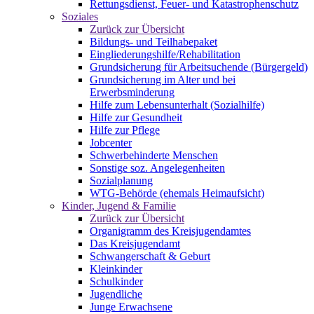
Rettungsdienst, Feuer- und Katastrophenschutz
Soziales
Zurück zur Übersicht
Bildungs- und Teilhabepaket
Eingliederungshilfe/Rehabilitation
Grundsicherung für Arbeitsuchende (Bürgergeld)
Grundsicherung im Alter und bei
Erwerbsminderung
Hilfe zum Lebensunterhalt (Sozialhilfe)
Hilfe zur Gesundheit
Hilfe zur Pflege
Jobcenter
Schwerbehinderte Menschen
Sonstige soz. Angelegenheiten
Sozialplanung
WTG-Behörde (ehemals Heimaufsicht)
Kinder, Jugend & Familie
Zurück zur Übersicht
Organigramm des Kreisjugendamtes
Das Kreisjugendamt
Schwangerschaft & Geburt
Kleinkinder
Schulkinder
Jugendliche
Junge Erwachsene