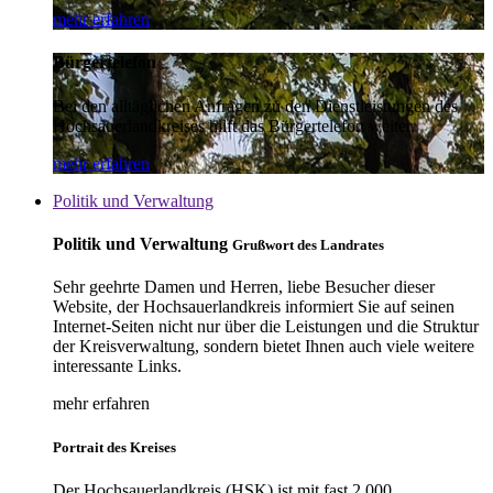
mehr erfahren
Bürgertelefon
Bei den alltäglichen Anfragen zu den Dienstleistungen des
Hochsauerlandkreises hilft das Bürgertelefon weiter.
mehr erfahren
Politik und Verwaltung
Politik und Verwaltung
Grußwort des Landrates
Sehr geehrte Damen und Herren, liebe Besucher dieser
Website, der Hochsauerlandkreis informiert Sie auf seinen
Internet-Seiten nicht nur über die Leistungen und die Struktur
der Kreisverwaltung, sondern bietet Ihnen auch viele weitere
interessante Links.
mehr erfahren
Portrait des Kreises
Der Hochsauerlandkreis (HSK) ist mit fast 2.000