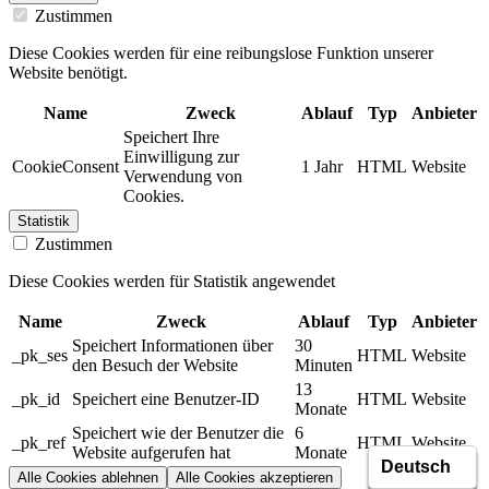
Zustimmen
Diese Cookies werden für eine reibungslose Funktion unserer
Website benötigt.
Name
Zweck
Ablauf
Typ
Anbieter
Speichert Ihre
Einwilligung zur
CookieConsent
1 Jahr
HTML
Website
Verwendung von
Cookies.
Statistik
Zustimmen
Diese Cookies werden für Statistik angewendet
Name
Zweck
Ablauf
Typ
Anbieter
Speichert Informationen über
30
_pk_ses
HTML
Website
den Besuch der Website
Minuten
13
_pk_id
Speichert eine Benutzer-ID
HTML
Website
Monate
Speichert wie der Benutzer die
6
_pk_ref
HTML
Website
Website aufgerufen hat
Monate
Alle Cookies ablehnen
Alle Cookies akzeptieren