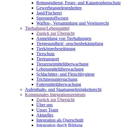
Rettungsdienst, Feuer- und Katastrophenschutz
Gewerbeangelegenheiten
Jagd/Fischerei
Sprengstoffwesen
Waffen-, Versammlung und Vereinsrecht
Tierhaltung/Lebensmittel
Zurück zur Übersicht
Anmeldung von Tierhaltungen
Tiergesundheit/ -seuchenbekämpfung
Tierkörperbeseitigung
Tierschutz
Tiertransport
Tierarzneimittelüberwachung
Lebensmittelüberwachung
Schlachttier- und Fleischhygiene
Trichinenuntersuchung
Futtermittelüberwachung
Aufenthalts- und Staatsangehörigkeitsrecht
Kommunales Integrationszentrum
Zurück zur Übersicht
Über uns
Unser Team
Aktuelles
Integration als Querschnitt
Integration durch Bildung