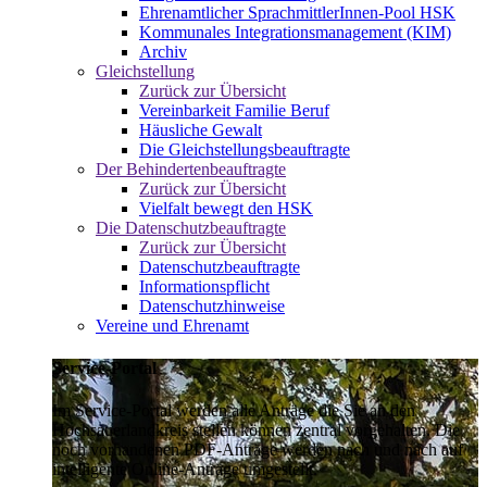
Ehrenamtlicher SprachmittlerInnen-Pool HSK
Kommunales Integrationsmanagement (KIM)
Archiv
Gleichstellung
Zurück zur Übersicht
Vereinbarkeit Familie Beruf
Häusliche Gewalt
Die Gleichstellungsbeauftragte
Der Behindertenbeauftragte
Zurück zur Übersicht
Vielfalt bewegt den HSK
Die Datenschutzbeauftragte
Zurück zur Übersicht
Datenschutzbeauftragte
Informationspflicht
Datenschutzhinweise
Vereine und Ehrenamt
Service-Portal
Im Service-Portal werden alle Anträge die Sie an den
Hochsauerlandkreis stellen können zentral vorgehalten. Die
noch vorhandenen PDF-Anträge werden nach und nach auf
intelligente Online-Anträge umgestellt.