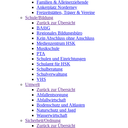
Familien & Alleinerziehende
Ankerplatz Norderney
Freizeitstätten, Träger & Vereine
Schule/Bildung
Zurück zur Übersicht
BAföG
Regionales Bildungsbüro
Kein Abschluss ohne Anschluss
Medienzentrum HSK
Musikschule
PTA
Schulen und Einrichtungen
Schulamt für HSK
Schulberatung
Schulverwaltung
VHS
Umwelt
Zurück zur Übersicht
Abfallentsorgung
Abfallwirtschaft
Bodenschutz und Altlasten
Naturschutz und Jagd
Wasserwirtschaft
Sicherheit/Ordnung
Zurück zur Übersicht