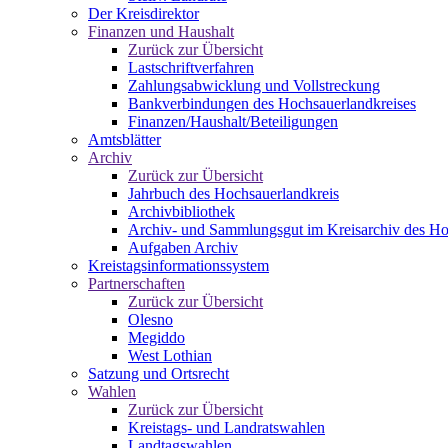
Der Kreisdirektor
Finanzen und Haushalt
Zurück zur Übersicht
Lastschriftverfahren
Zahlungsabwicklung und Vollstreckung
Bankverbindungen des Hochsauerlandkreises
Finanzen/Haushalt/Beteiligungen
Amtsblätter
Archiv
Zurück zur Übersicht
Jahrbuch des Hochsauerlandkreis
Archivbibliothek
Archiv- und Sammlungsgut im Kreisarchiv des Ho
Aufgaben Archiv
Kreistagsinformationssystem
Partnerschaften
Zurück zur Übersicht
Olesno
Megiddo
West Lothian
Satzung und Ortsrecht
Wahlen
Zurück zur Übersicht
Kreistags- und Landratswahlen
Landtagswahlen