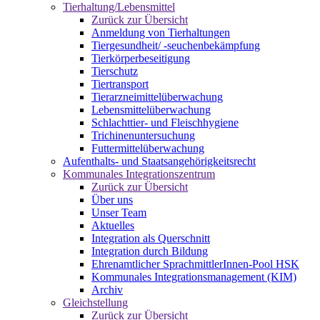
Tierhaltung/Lebensmittel
Zurück zur Übersicht
Anmeldung von Tierhaltungen
Tiergesundheit/ -seuchenbekämpfung
Tierkörperbeseitigung
Tierschutz
Tiertransport
Tierarzneimittelüberwachung
Lebensmittelüberwachung
Schlachttier- und Fleischhygiene
Trichinenuntersuchung
Futtermittelüberwachung
Aufenthalts- und Staatsangehörigkeitsrecht
Kommunales Integrationszentrum
Zurück zur Übersicht
Über uns
Unser Team
Aktuelles
Integration als Querschnitt
Integration durch Bildung
Ehrenamtlicher SprachmittlerInnen-Pool HSK
Kommunales Integrationsmanagement (KIM)
Archiv
Gleichstellung
Zurück zur Übersicht