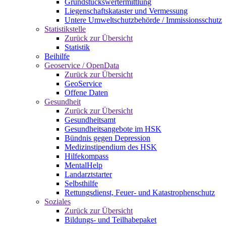
Grundstückswertermittlung
Liegenschaftskataster und Vermessung
Untere Umweltschutzbehörde / Immissionsschutz
Statistikstelle
Zurück zur Übersicht
Statistik
Beihilfe
Geoservice / OpenData
Zurück zur Übersicht
GeoService
Offene Daten
Gesundheit
Zurück zur Übersicht
Gesundheitsamt
Gesundheitsangebote im HSK
Bündnis gegen Depression
Medizinstipendium des HSK
Hilfekompass
MentalHelp
Landarztstarter
Selbsthilfe
Rettungsdienst, Feuer- und Katastrophenschutz
Soziales
Zurück zur Übersicht
Bildungs- und Teilhabepaket