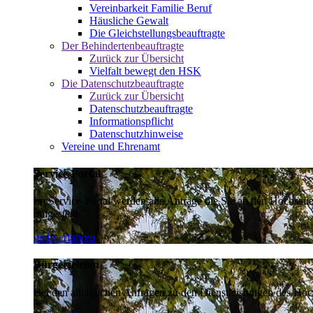
Vereinbarkeit Familie Beruf
Häusliche Gewalt
Die Gleichstellungsbeauftragte
Der Behindertenbeauftragte
Zurück zur Übersicht
Vielfalt bewegt den HSK
Die Datenschutzbeauftragte
Zurück zur Übersicht
Datenschutzbeauftragte
Informationspflicht
Datenschutzhinweise
Vereine und Ehrenamt
Service-Portal
Im Service-Portal werden alle Anträge die Sie an den Hochsau
umgestellt.
mehr erfahren
Bürgertelefon
Bei den alltäglichen Anfragen zu den Dienstleistungen des Hoch