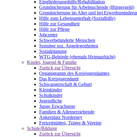
Eingliederungshilfe/Rehabilitation
Grundsicherung für Arbeitsuchende (Bürgergeld)
Grundsicherung im Alter und bei Erwerbsminderu
Hilfe zum Lebensunterhalt (Sozialhilfe)
Hilfe zur Gesundheit
Hilfe zur Pflege
Jobcenter
Schwerbehinderte Menschen
Sonstige soz. Angelegenheiten
Sozialplanung
WTG-Behörde (ehemals Heimaufsicht)
Kinder, Jugend & Familie
Zurück zur Übersicht
Organigramm des Kreisjugendamtes
Das Kreisjugendamt
Schwangerschaft & Geburt
Kleinkinder
Schulkinder
Jugendliche
Junge Erwachsene
Familien & Alleinerziehende
Ankerplatz Norderney
Freizeitstätten, Träger & Vereine
Schule/Bildung
Zurück zur Übersicht