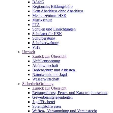
BAföG
Regionales Bildungsbüro
Kein Abschluss ohne Anschluss
Medienzentrum HSK
Musikschule
PTA
Schulen und Einrichtungen
Schulamt für HSK
Schulberatung
Schulverwaltung
VHS
Umwelt
Zurück zur Übersicht
Abfallentsorgung
Abfallwirtschaft
Bodenschutz und Altlasten
Naturschutz und Jagd
Wasserwirtschaft
Sicherheit/Ordnung
Zurück zur Übersicht
Rettungsdienst, Feuer- und Katastrophenschutz
Gewerbeangelegenheiten
Jagd/Fischerei
Sprengstoffwesen
Waffen-, Versammlung und Vereinsrecht