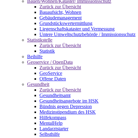
Bauen/Wohnen/Kataster/ Immissionsschutz
Zurück zur Übersicht
Bauaufsicht, Wohnen
Gebäudemanagement
Grundstückswertermittlung
Liegenschaftskataster und Vermessung
Untere Umweltschutzbehörde / Immissionsschutz
Statistikstelle
Zurück zur Übersicht
Statistik
Beihilfe
Geoservice / OpenData
Zurück zur Übersicht
GeoService
Offene Daten
Gesundheit
Zurück zur Übersicht
Gesundheitsamt
Gesundheitsangebote im HSK
Bündnis gegen Depression
Medizinstipendium des HSK
Hilfekompass
MentalHelp
Landarztstarter
Selbsthilfe