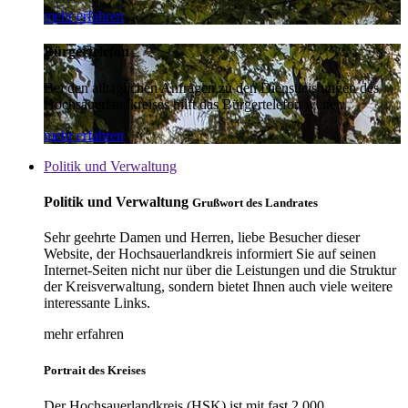
mehr erfahren
Bürgertelefon
Bei den alltäglichen Anfragen zu den Dienstleistungen des
Hochsauerlandkreises hilft das Bürgertelefon weiter.
mehr erfahren
Politik und Verwaltung
Politik und Verwaltung
Grußwort des Landrates
Sehr geehrte Damen und Herren, liebe Besucher dieser
Website, der Hochsauerlandkreis informiert Sie auf seinen
Internet-Seiten nicht nur über die Leistungen und die Struktur
der Kreisverwaltung, sondern bietet Ihnen auch viele weitere
interessante Links.
mehr erfahren
Portrait des Kreises
Der Hochsauerlandkreis (HSK) ist mit fast 2.000