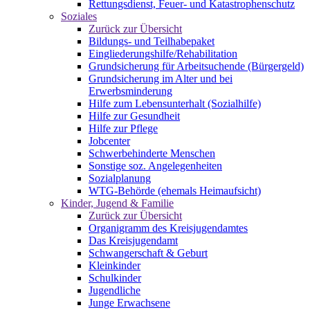
Rettungsdienst, Feuer- und Katastrophenschutz
Soziales
Zurück zur Übersicht
Bildungs- und Teilhabepaket
Eingliederungshilfe/Rehabilitation
Grundsicherung für Arbeitsuchende (Bürgergeld)
Grundsicherung im Alter und bei
Erwerbsminderung
Hilfe zum Lebensunterhalt (Sozialhilfe)
Hilfe zur Gesundheit
Hilfe zur Pflege
Jobcenter
Schwerbehinderte Menschen
Sonstige soz. Angelegenheiten
Sozialplanung
WTG-Behörde (ehemals Heimaufsicht)
Kinder, Jugend & Familie
Zurück zur Übersicht
Organigramm des Kreisjugendamtes
Das Kreisjugendamt
Schwangerschaft & Geburt
Kleinkinder
Schulkinder
Jugendliche
Junge Erwachsene