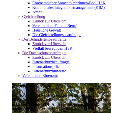
Ehrenamtlicher SprachmittlerInnen-Pool HSK
Kommunales Integrationsmanagement (KIM)
Archiv
Gleichstellung
Zurück zur Übersicht
Vereinbarkeit Familie Beruf
Häusliche Gewalt
Die Gleichstellungsbeauftragte
Der Behindertenbeauftragte
Zurück zur Übersicht
Vielfalt bewegt den HSK
Die Datenschutzbeauftragte
Zurück zur Übersicht
Datenschutzbeauftragte
Informationspflicht
Datenschutzhinweise
Vereine und Ehrenamt
Service-Portal
Im Service-Portal werden alle Anträge die Sie an den
Hochsauerlandkreis stellen können zentral vorgehalten. Die
noch vorhandenen PDF-Anträge werden nach und nach auf
intelligente Online-Anträge umgestellt.