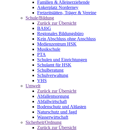
Familien & Alleinerziehende
Ankerplatz Norderney
Freizeitstätten, Träger & Vereine
Schule/Bildung
Zurück zur Übersicht
BAföG
Regionales Bildungsbüro
Kein Abschluss ohne Anschluss
Medienzentrum HSK
Musikschule
PTA
Schulen und Einrichtungen
Schulamt für HSK
Schulberatung
Schulverwaltung
VHS
Umwelt
Zurück zur Übersicht
Abfallentsorgung
Abfallwirtschaft
Bodenschutz und Altlasten
Naturschutz und Jagd
Wasserwirtschaft
Sicherheit/Ordnung
Zurück zur Übersicht