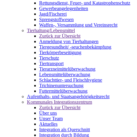
Rettungsdienst, Feuer- und Katastrophenschutz
Gewerbeangelegenheiten
Jagd/Fischerei
Sprengstoffwesen
Waffen-, Versammlung und Vereinsrecht
Tierhaltung/Lebensmittel
Zurück zur Übersicht
Anmeldung von Tierhaltungen
Tiergesundheit/ -seuchenbekämpfung
Tierkörperbeseitigung
Tierschutz
Tiertransport
Tierarzneimittelüberwachung
Lebensmittelüberwachung
Schlachttier- und Fleischhygiene
Trichinenuntersuchung
Futtermittelüberwachung
Aufenthalts- und Staatsangehörigkeitsrecht
Kommunales Integrationszentrum
Zurück zur Übersicht
Über uns
Unser Team
Aktuelles
Integration als Querschnitt
Integration durch Bildung