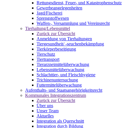
Rettungsdienst, Feuer- und Katastrophenschutz
Gewerbeangelegenheiten
Jagd/Fischerei
Sprengstoffwesen
Waffen-, Versammlung und Vereinsrecht
Tierhaltung/Lebensmittel
Zurück zur Übersicht
Anmeldung von Tierhaltungen
Tiergesundheit/ -seuchenbekämpfung
Tierkörperbeseitigung
Tierschutz
Tiertransport
Tierarzneimittelüberwachung
Lebensmittelüberwachung
Schlachttier- und Fleischhygiene
Trichinenuntersuchung
Futtermittelüberwachung
Aufenthalts- und Staatsangehörigkeitsrecht
Kommunales Integrationszentrum
Zurück zur Übersicht
Über uns
Unser Team
Aktuelles
Integration als Querschnitt
Integration durch Bildung