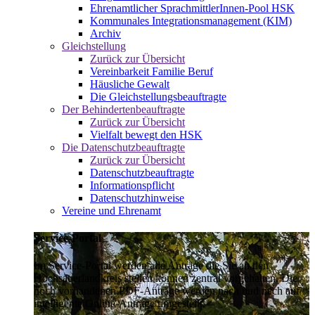
Ehrenamtlicher SprachmittlerInnen-Pool HSK
Kommunales Integrationsmanagement (KIM)
Archiv
Gleichstellung
Zurück zur Übersicht
Vereinbarkeit Familie Beruf
Häusliche Gewalt
Die Gleichstellungsbeauftragte
Der Behindertenbeauftragte
Zurück zur Übersicht
Vielfalt bewegt den HSK
Die Datenschutzbeauftragte
Zurück zur Übersicht
Datenschutzbeauftragte
Informationspflicht
Datenschutzhinweise
Vereine und Ehrenamt
Service-Portal
Im Service-Portal werden alle Anträge die Sie an den
Hochsauerlandkreis stellen können zentral vorgehalten. Die
noch vorhandenen PDF-Anträge werden nach und nach auf
intelligente Online-Anträge umgestellt.