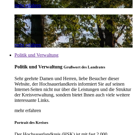
mehr erfahren
Bürgertelefon
Bei den alltäglichen Anfragen zu den Dienstleistungen des
Hochsauerlandkreises hilft das Bürgertelefon weiter.
mehr erfahren
Politik und Verwaltung
Politik und Verwaltung
Grußwort des Landrates
Sehr geehrte Damen und Herren, liebe Besucher dieser
Website, der Hochsauerlandkreis informiert Sie auf seinen
Internet-Seiten nicht nur über die Leistungen und die Struktur
der Kreisverwaltung, sondern bietet Ihnen auch viele weitere
interessante Links.
mehr erfahren
Portrait des Kreises
Der Hochsauerlandkreis (HSK) ist mit fast 2.000