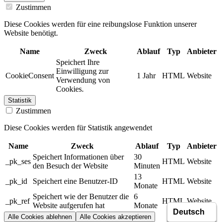
Zustimmen
Diese Cookies werden für eine reibungslose Funktion unserer
Website benötigt.
Name
Zweck
Ablauf
Typ
Anbieter
Speichert Ihre
Einwilligung zur
CookieConsent
1 Jahr
HTML
Website
Verwendung von
Cookies.
Statistik
Zustimmen
Diese Cookies werden für Statistik angewendet
Name
Zweck
Ablauf
Typ
Anbieter
Speichert Informationen über
30
_pk_ses
HTML
Website
den Besuch der Website
Minuten
13
_pk_id
Speichert eine Benutzer-ID
HTML
Website
Monate
Speichert wie der Benutzer die
6
_pk_ref
HTML
Website
Website aufgerufen hat
Monate
Alle Cookies ablehnen
Alle Cookies akzeptieren