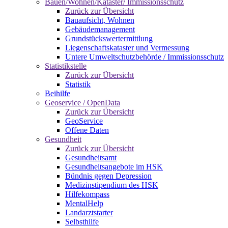
Bauen/Wohnen/Kataster/ Immissionsschutz
Zurück zur Übersicht
Bauaufsicht, Wohnen
Gebäudemanagement
Grundstückswertermittlung
Liegenschaftskataster und Vermessung
Untere Umweltschutzbehörde / Immissionsschutz
Statistikstelle
Zurück zur Übersicht
Statistik
Beihilfe
Geoservice / OpenData
Zurück zur Übersicht
GeoService
Offene Daten
Gesundheit
Zurück zur Übersicht
Gesundheitsamt
Gesundheitsangebote im HSK
Bündnis gegen Depression
Medizinstipendium des HSK
Hilfekompass
MentalHelp
Landarztstarter
Selbsthilfe