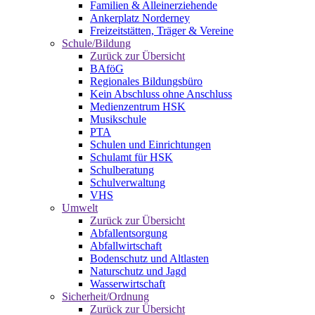
Familien & Alleinerziehende
Ankerplatz Norderney
Freizeitstätten, Träger & Vereine
Schule/Bildung
Zurück zur Übersicht
BAföG
Regionales Bildungsbüro
Kein Abschluss ohne Anschluss
Medienzentrum HSK
Musikschule
PTA
Schulen und Einrichtungen
Schulamt für HSK
Schulberatung
Schulverwaltung
VHS
Umwelt
Zurück zur Übersicht
Abfallentsorgung
Abfallwirtschaft
Bodenschutz und Altlasten
Naturschutz und Jagd
Wasserwirtschaft
Sicherheit/Ordnung
Zurück zur Übersicht