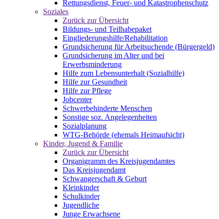
Rettungsdienst, Feuer- und Katastrophenschutz
Soziales
Zurück zur Übersicht
Bildungs- und Teilhabepaket
Eingliederungshilfe/Rehabilitation
Grundsicherung für Arbeitsuchende (Bürgergeld)
Grundsicherung im Alter und bei
Erwerbsminderung
Hilfe zum Lebensunterhalt (Sozialhilfe)
Hilfe zur Gesundheit
Hilfe zur Pflege
Jobcenter
Schwerbehinderte Menschen
Sonstige soz. Angelegenheiten
Sozialplanung
WTG-Behörde (ehemals Heimaufsicht)
Kinder, Jugend & Familie
Zurück zur Übersicht
Organigramm des Kreisjugendamtes
Das Kreisjugendamt
Schwangerschaft & Geburt
Kleinkinder
Schulkinder
Jugendliche
Junge Erwachsene