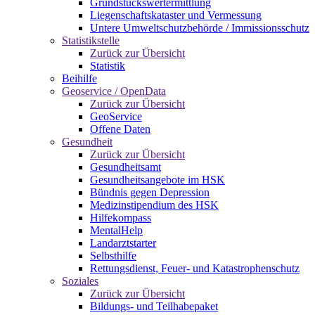
Grundstückswertermittlung
Liegenschaftskataster und Vermessung
Untere Umweltschutzbehörde / Immissionsschutz
Statistikstelle
Zurück zur Übersicht
Statistik
Beihilfe
Geoservice / OpenData
Zurück zur Übersicht
GeoService
Offene Daten
Gesundheit
Zurück zur Übersicht
Gesundheitsamt
Gesundheitsangebote im HSK
Bündnis gegen Depression
Medizinstipendium des HSK
Hilfekompass
MentalHelp
Landarztstarter
Selbsthilfe
Rettungsdienst, Feuer- und Katastrophenschutz
Soziales
Zurück zur Übersicht
Bildungs- und Teilhabepaket