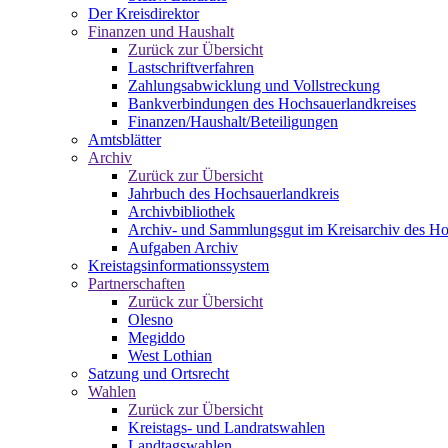
Der Kreisdirektor
Finanzen und Haushalt
Zurück zur Übersicht
Lastschriftverfahren
Zahlungsabwicklung und Vollstreckung
Bankverbindungen des Hochsauerlandkreises
Finanzen/Haushalt/Beteiligungen
Amtsblätter
Archiv
Zurück zur Übersicht
Jahrbuch des Hochsauerlandkreis
Archivbibliothek
Archiv- und Sammlungsgut im Kreisarchiv des Ho
Aufgaben Archiv
Kreistagsinformationssystem
Partnerschaften
Zurück zur Übersicht
Olesno
Megiddo
West Lothian
Satzung und Ortsrecht
Wahlen
Zurück zur Übersicht
Kreistags- und Landratswahlen
Landtagswahlen