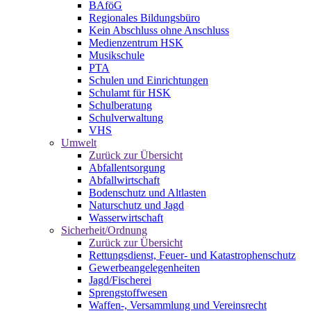
BAföG
Regionales Bildungsbüro
Kein Abschluss ohne Anschluss
Medienzentrum HSK
Musikschule
PTA
Schulen und Einrichtungen
Schulamt für HSK
Schulberatung
Schulverwaltung
VHS
Umwelt
Zurück zur Übersicht
Abfallentsorgung
Abfallwirtschaft
Bodenschutz und Altlasten
Naturschutz und Jagd
Wasserwirtschaft
Sicherheit/Ordnung
Zurück zur Übersicht
Rettungsdienst, Feuer- und Katastrophenschutz
Gewerbeangelegenheiten
Jagd/Fischerei
Sprengstoffwesen
Waffen-, Versammlung und Vereinsrecht