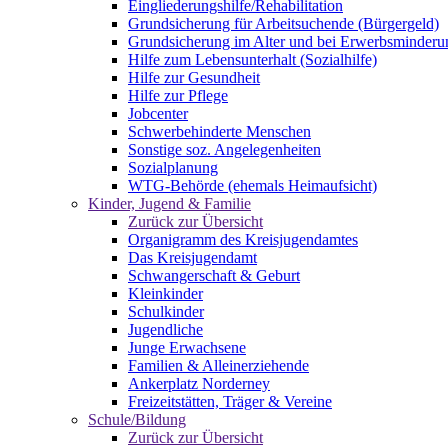
Eingliederungshilfe/Rehabilitation
Grundsicherung für Arbeitsuchende (Bürgergeld)
Grundsicherung im Alter und bei Erwerbsminderu
Hilfe zum Lebensunterhalt (Sozialhilfe)
Hilfe zur Gesundheit
Hilfe zur Pflege
Jobcenter
Schwerbehinderte Menschen
Sonstige soz. Angelegenheiten
Sozialplanung
WTG-Behörde (ehemals Heimaufsicht)
Kinder, Jugend & Familie
Zurück zur Übersicht
Organigramm des Kreisjugendamtes
Das Kreisjugendamt
Schwangerschaft & Geburt
Kleinkinder
Schulkinder
Jugendliche
Junge Erwachsene
Familien & Alleinerziehende
Ankerplatz Norderney
Freizeitstätten, Träger & Vereine
Schule/Bildung
Zurück zur Übersicht