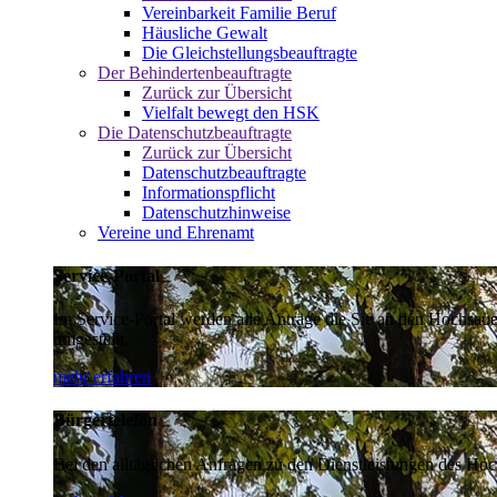
Vereinbarkeit Familie Beruf
Häusliche Gewalt
Die Gleichstellungsbeauftragte
Der Behindertenbeauftragte
Zurück zur Übersicht
Vielfalt bewegt den HSK
Die Datenschutzbeauftragte
Zurück zur Übersicht
Datenschutzbeauftragte
Informationspflicht
Datenschutzhinweise
Vereine und Ehrenamt
Service-Portal
Im Service-Portal werden alle Anträge die Sie an den Hochsau
umgestellt.
mehr erfahren
Bürgertelefon
Bei den alltäglichen Anfragen zu den Dienstleistungen des Hoch