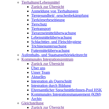
Tierhaltung/Lebensmittel
Zurück zur Übersicht
Anmeldung von Tierhaltungen
Tiergesundheit/ -seuchenbekämpfung
Tierkörperbeseitigung
Tierschutz
Tiertransport
Tierarzneimittelüberwachung
Lebensmittelüberwachung
Schlachttier- und Fleischhygiene
Trichinenuntersuchung
Futtermittelüberwachung
Aufenthalts- und Staatsangehörigkeitsrecht
Kommunales Integrationszentrum
Zurück zur Übersicht
Über uns
Unser Team
Aktuelles
Integration als Querschnitt
Integration durch Bildung
Ehrenamtlicher SprachmittlerInnen-Pool HSK
Kommunales Integrationsmanagement (KIM)
Archiv
Gleichstellung
Zurück zur Übersicht