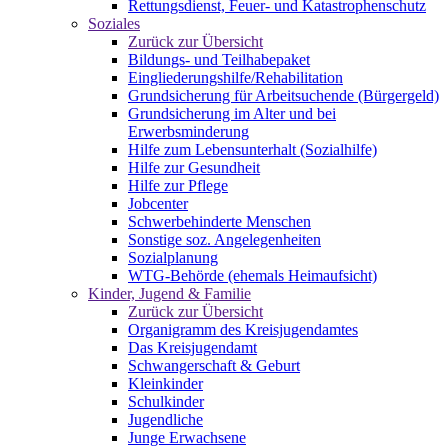
Rettungsdienst, Feuer- und Katastrophenschutz
Soziales
Zurück zur Übersicht
Bildungs- und Teilhabepaket
Eingliederungshilfe/Rehabilitation
Grundsicherung für Arbeitsuchende (Bürgergeld)
Grundsicherung im Alter und bei
Erwerbsminderung
Hilfe zum Lebensunterhalt (Sozialhilfe)
Hilfe zur Gesundheit
Hilfe zur Pflege
Jobcenter
Schwerbehinderte Menschen
Sonstige soz. Angelegenheiten
Sozialplanung
WTG-Behörde (ehemals Heimaufsicht)
Kinder, Jugend & Familie
Zurück zur Übersicht
Organigramm des Kreisjugendamtes
Das Kreisjugendamt
Schwangerschaft & Geburt
Kleinkinder
Schulkinder
Jugendliche
Junge Erwachsene