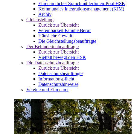
Ehrenamtlicher SprachmittlerInnen-Pool HSK
Kommunales Integrationsmanagement (KIM)
Archiv
Gleichstellung
Zurück zur Übersicht
Vereinbarkeit Familie Beruf
Häusliche Gewalt
Die Gleichstellungsbeauftragte
Der Behindertenbeauftragte
Zurück zur Übersicht
Vielfalt bewegt den HSK
Die Datenschutzbeauftragte
Zurück zur Übersicht
Datenschutzbeauftragte
Informationspflicht
Datenschutzhinweise
Vereine und Ehrenamt
Service-Portal
Im Service-Portal werden alle Anträge die Sie an den
Hochsauerlandkreis stellen können zentral vorgehalten. Die
noch vorhandenen PDF-Anträge werden nach und nach auf
intelligente Online-Anträge umgestellt.