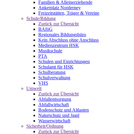
Familien & Alleinerziehende
Ankerplatz Norderney
Freizeitstätten, Träger & Vereine
Schule/Bildung
Zurück zur Übersicht
BAföG
Regionales Bildungsbüro
Kein Abschluss ohne Anschluss
Medienzentrum HSK
Musikschule
PTA
Schulen und Einrichtungen
Schulamt für HSK
Schulberatung
Schulverwaltung
VHS
Umwelt
Zurück zur Übersicht
Abfallentsorgung
Abfallwirtschaft
Bodenschutz und Altlasten
Naturschutz und Jagd
Wasserwirtschaft
Sicherheit/Ordnung
Zurück zur Übersicht