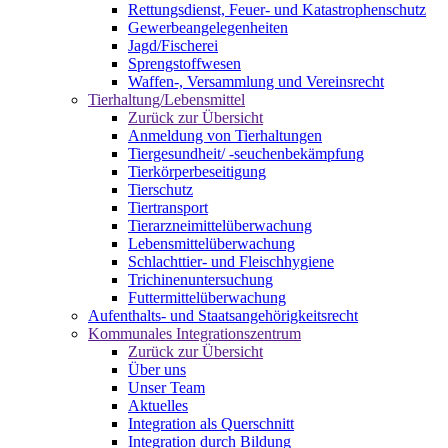
Rettungsdienst, Feuer- und Katastrophenschutz
Gewerbeangelegenheiten
Jagd/Fischerei
Sprengstoffwesen
Waffen-, Versammlung und Vereinsrecht
Tierhaltung/Lebensmittel
Zurück zur Übersicht
Anmeldung von Tierhaltungen
Tiergesundheit/ -seuchenbekämpfung
Tierkörperbeseitigung
Tierschutz
Tiertransport
Tierarzneimittelüberwachung
Lebensmittelüberwachung
Schlachttier- und Fleischhygiene
Trichinenuntersuchung
Futtermittelüberwachung
Aufenthalts- und Staatsangehörigkeitsrecht
Kommunales Integrationszentrum
Zurück zur Übersicht
Über uns
Unser Team
Aktuelles
Integration als Querschnitt
Integration durch Bildung