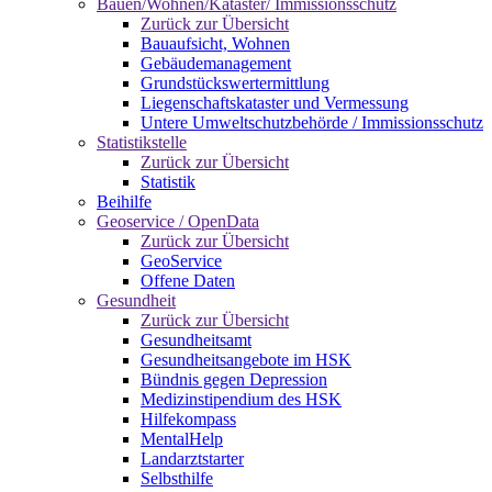
Bauen/Wohnen/Kataster/ Immissionsschutz
Zurück zur Übersicht
Bauaufsicht, Wohnen
Gebäudemanagement
Grundstückswertermittlung
Liegenschaftskataster und Vermessung
Untere Umweltschutzbehörde / Immissionsschutz
Statistikstelle
Zurück zur Übersicht
Statistik
Beihilfe
Geoservice / OpenData
Zurück zur Übersicht
GeoService
Offene Daten
Gesundheit
Zurück zur Übersicht
Gesundheitsamt
Gesundheitsangebote im HSK
Bündnis gegen Depression
Medizinstipendium des HSK
Hilfekompass
MentalHelp
Landarztstarter
Selbsthilfe