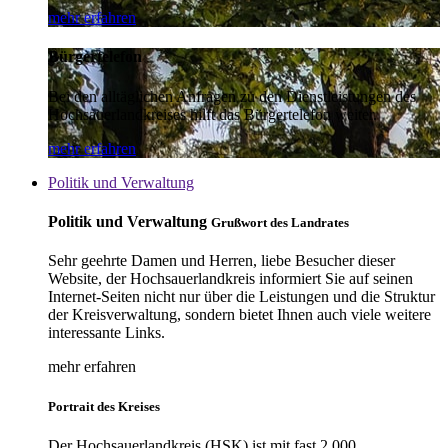
mehr erfahren
Bürgertelefon
Bei den alltäglichen Anfragen zu den Dienstleistungen des
Hochsauerlandkreises hilft das Bürgertelefon weiter.
mehr erfahren
Politik und Verwaltung
Politik und Verwaltung
Grußwort des Landrates
Sehr geehrte Damen und Herren, liebe Besucher dieser
Website, der Hochsauerlandkreis informiert Sie auf seinen
Internet-Seiten nicht nur über die Leistungen und die Struktur
der Kreisverwaltung, sondern bietet Ihnen auch viele weitere
interessante Links.
mehr erfahren
Portrait des Kreises
Der Hochsauerlandkreis (HSK) ist mit fast 2.000