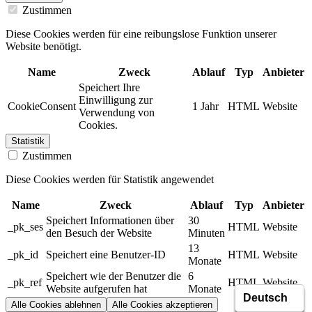
Zustimmen
Diese Cookies werden für eine reibungslose Funktion unserer
Website benötigt.
Name
Zweck
Ablauf
Typ
Anbieter
Speichert Ihre
Einwilligung zur
CookieConsent
1 Jahr
HTML
Website
Verwendung von
Cookies.
Statistik
Zustimmen
Diese Cookies werden für Statistik angewendet
Name
Zweck
Ablauf
Typ
Anbieter
Speichert Informationen über
30
_pk_ses
HTML
Website
den Besuch der Website
Minuten
13
_pk_id
Speichert eine Benutzer-ID
HTML
Website
Monate
Speichert wie der Benutzer die
6
_pk_ref
HTML
Website
Website aufgerufen hat
Monate
Alle Cookies ablehnen
Alle Cookies akzeptieren