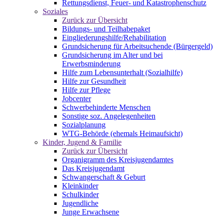
Rettungsdienst, Feuer- und Katastrophenschutz
Soziales
Zurück zur Übersicht
Bildungs- und Teilhabepaket
Eingliederungshilfe/Rehabilitation
Grundsicherung für Arbeitsuchende (Bürgergeld)
Grundsicherung im Alter und bei
Erwerbsminderung
Hilfe zum Lebensunterhalt (Sozialhilfe)
Hilfe zur Gesundheit
Hilfe zur Pflege
Jobcenter
Schwerbehinderte Menschen
Sonstige soz. Angelegenheiten
Sozialplanung
WTG-Behörde (ehemals Heimaufsicht)
Kinder, Jugend & Familie
Zurück zur Übersicht
Organigramm des Kreisjugendamtes
Das Kreisjugendamt
Schwangerschaft & Geburt
Kleinkinder
Schulkinder
Jugendliche
Junge Erwachsene