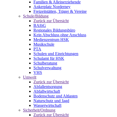
Familien & Alleinerziehende
Ankerplatz Norderney
Freizeitstätten, Träger & Vereine
Schule/Bildung
Zurück zur Übersicht
BAföG
Regionales Bildungsbüro
Kein Abschluss ohne Anschluss
Medienzentrum HSK
Musikschule
PTA
Schulen und Einrichtungen
Schulamt für HSK
Schulberatung
Schulverwaltung
VHS
Umwelt
Zurück zur Übersicht
Abfallentsorgung
Abfallwirtschaft
Bodenschutz und Altlasten
Naturschutz und Jagd
Wasserwirtschaft
Sicherheit/Ordnung
Zurück zur Übersicht