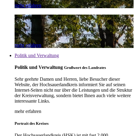
mehr erfahren
Bürgertelefon
Bei den alltäglichen Anfragen zu den Dienstleistungen des
Hochsauerlandkreises hilft das Bürgertelefon weiter.
mehr erfahren
Politik und Verwaltung
Politik und Verwaltung
Grußwort des Landrates
Sehr geehrte Damen und Herren, liebe Besucher dieser
Website, der Hochsauerlandkreis informiert Sie auf seinen
Internet-Seiten nicht nur über die Leistungen und die Struktur
der Kreisverwaltung, sondern bietet Ihnen auch viele weitere
interessante Links.
mehr erfahren
Portrait des Kreises
Der Hochsauerlandkreis (HSK) ist mit fast 2.000