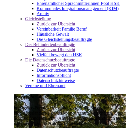
Ehrenamtlicher SprachmittlerInnen-Pool HSK
Kommunales Integrationsmanagement (KIM)
Archiv
Gleichstellung
Zurück zur Übersicht
Vereinbarkeit Familie Beruf
Häusliche Gewalt
Die Gleichstellungsbeauftragte
Der Behindertenbeauftragte
Zurück zur Übersicht
Vielfalt bewegt den HSK
Die Datenschutzbeauftragte
Zurück zur Übersicht
Datenschutzbeauftragte
Informationspflicht
Datenschutzhinweise
Vereine und Ehrenamt
Service-Portal
Im Service-Portal werden alle Anträge die Sie an den
Hochsauerlandkreis stellen können zentral vorgehalten. Die
noch vorhandenen PDF-Anträge werden nach und nach auf
intelligente Online-Anträge umgestellt.