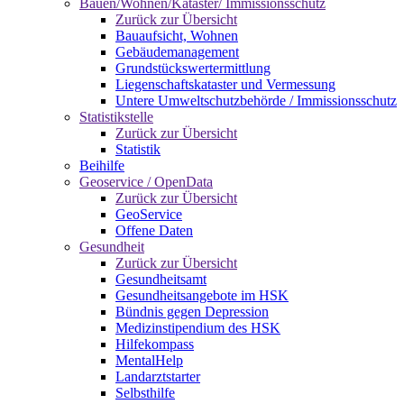
Bauen/Wohnen/Kataster/ Immissionsschutz
Zurück zur Übersicht
Bauaufsicht, Wohnen
Gebäudemanagement
Grundstückswertermittlung
Liegenschaftskataster und Vermessung
Untere Umweltschutzbehörde / Immissionsschutz
Statistikstelle
Zurück zur Übersicht
Statistik
Beihilfe
Geoservice / OpenData
Zurück zur Übersicht
GeoService
Offene Daten
Gesundheit
Zurück zur Übersicht
Gesundheitsamt
Gesundheitsangebote im HSK
Bündnis gegen Depression
Medizinstipendium des HSK
Hilfekompass
MentalHelp
Landarztstarter
Selbsthilfe