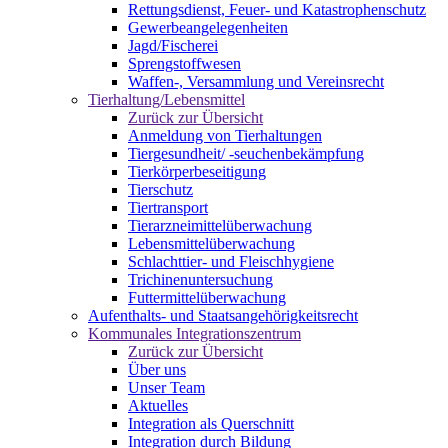
Rettungsdienst, Feuer- und Katastrophenschutz
Gewerbeangelegenheiten
Jagd/Fischerei
Sprengstoffwesen
Waffen-, Versammlung und Vereinsrecht
Tierhaltung/Lebensmittel
Zurück zur Übersicht
Anmeldung von Tierhaltungen
Tiergesundheit/ -seuchenbekämpfung
Tierkörperbeseitigung
Tierschutz
Tiertransport
Tierarzneimittelüberwachung
Lebensmittelüberwachung
Schlachttier- und Fleischhygiene
Trichinenuntersuchung
Futtermittelüberwachung
Aufenthalts- und Staatsangehörigkeitsrecht
Kommunales Integrationszentrum
Zurück zur Übersicht
Über uns
Unser Team
Aktuelles
Integration als Querschnitt
Integration durch Bildung