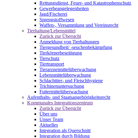
Rettungsdienst, Feuer- und Katastrophenschutz
Gewerbeangelegenheiten
Jagd/Fischerei
Sprengstoffwesen
Waffen-, Versammlung und Vereinsrecht
Tierhaltung/Lebensmittel
Zurück zur Übersicht
Anmeldung von Tierhaltungen
Tiergesundheit/ -seuchenbekämpfung
Tierkörperbeseitigung
Tierschutz
Tiertransport
Tierarzneimittelüberwachung
Lebensmittelüberwachung
Schlachttier- und Fleischhygiene
Trichinenuntersuchung
Futtermittelüberwachung
Aufenthalts- und Staatsangehörigkeitsrecht
Kommunales Integrationszentrum
Zurück zur Übersicht
Über uns
Unser Team
Aktuelles
Integration als Querschnitt
Integration durch Bildung