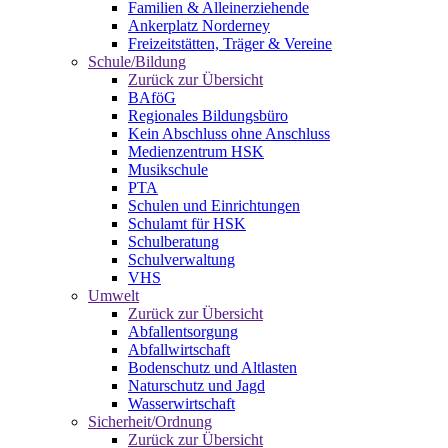
Familien & Alleinerziehende
Ankerplatz Norderney
Freizeitstätten, Träger & Vereine
Schule/Bildung
Zurück zur Übersicht
BAföG
Regionales Bildungsbüro
Kein Abschluss ohne Anschluss
Medienzentrum HSK
Musikschule
PTA
Schulen und Einrichtungen
Schulamt für HSK
Schulberatung
Schulverwaltung
VHS
Umwelt
Zurück zur Übersicht
Abfallentsorgung
Abfallwirtschaft
Bodenschutz und Altlasten
Naturschutz und Jagd
Wasserwirtschaft
Sicherheit/Ordnung
Zurück zur Übersicht