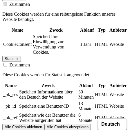
Zustimmen
Diese Cookies werden für eine reibungslose Funktion unserer
Website benötigt.
Name
Zweck
Ablauf
Typ
Anbieter
Speichert Ihre
Einwilligung zur
CookieConsent
1 Jahr
HTML
Website
Verwendung von
Cookies.
Statistik
Zustimmen
Diese Cookies werden für Statistik angewendet
Name
Zweck
Ablauf
Typ
Anbieter
Speichert Informationen über
30
_pk_ses
HTML
Website
den Besuch der Website
Minuten
13
_pk_id
Speichert eine Benutzer-ID
HTML
Website
Monate
Speichert wie der Benutzer die
6
_pk_ref
HTML
Website
Website aufgerufen hat
Monate
Alle Cookies ablehnen
Alle Cookies akzeptieren