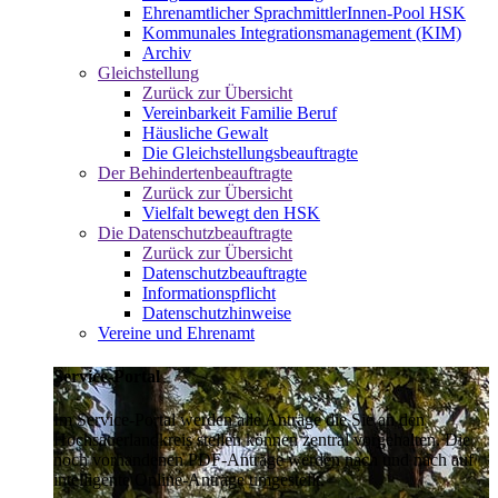
Ehrenamtlicher SprachmittlerInnen-Pool HSK
Kommunales Integrationsmanagement (KIM)
Archiv
Gleichstellung
Zurück zur Übersicht
Vereinbarkeit Familie Beruf
Häusliche Gewalt
Die Gleichstellungsbeauftragte
Der Behindertenbeauftragte
Zurück zur Übersicht
Vielfalt bewegt den HSK
Die Datenschutzbeauftragte
Zurück zur Übersicht
Datenschutzbeauftragte
Informationspflicht
Datenschutzhinweise
Vereine und Ehrenamt
Service-Portal
Im Service-Portal werden alle Anträge die Sie an den
Hochsauerlandkreis stellen können zentral vorgehalten. Die
noch vorhandenen PDF-Anträge werden nach und nach auf
intelligente Online-Anträge umgestellt.