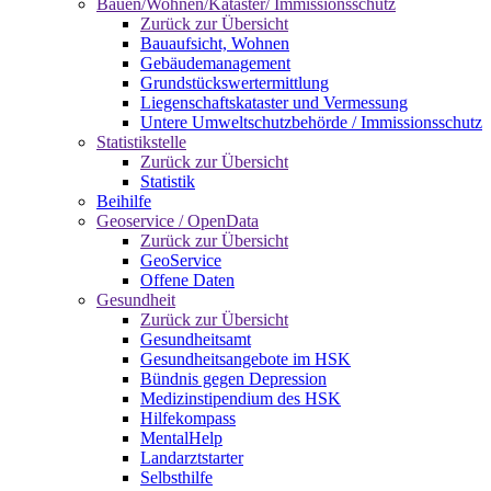
Bauen/Wohnen/Kataster/ Immissionsschutz
Zurück zur Übersicht
Bauaufsicht, Wohnen
Gebäudemanagement
Grundstückswertermittlung
Liegenschaftskataster und Vermessung
Untere Umweltschutzbehörde / Immissionsschutz
Statistikstelle
Zurück zur Übersicht
Statistik
Beihilfe
Geoservice / OpenData
Zurück zur Übersicht
GeoService
Offene Daten
Gesundheit
Zurück zur Übersicht
Gesundheitsamt
Gesundheitsangebote im HSK
Bündnis gegen Depression
Medizinstipendium des HSK
Hilfekompass
MentalHelp
Landarztstarter
Selbsthilfe