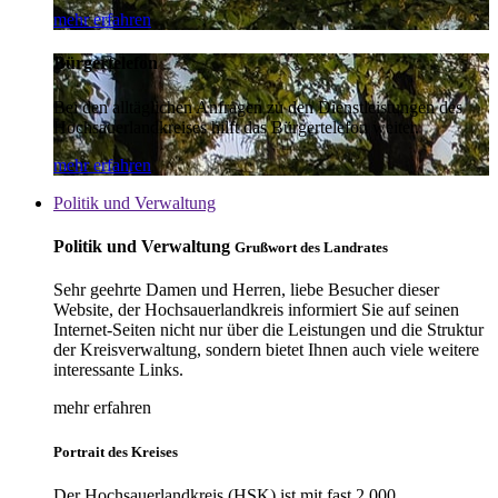
mehr erfahren
Bürgertelefon
Bei den alltäglichen Anfragen zu den Dienstleistungen des
Hochsauerlandkreises hilft das Bürgertelefon weiter.
mehr erfahren
Politik und Verwaltung
Politik und Verwaltung
Grußwort des Landrates
Sehr geehrte Damen und Herren, liebe Besucher dieser
Website, der Hochsauerlandkreis informiert Sie auf seinen
Internet-Seiten nicht nur über die Leistungen und die Struktur
der Kreisverwaltung, sondern bietet Ihnen auch viele weitere
interessante Links.
mehr erfahren
Portrait des Kreises
Der Hochsauerlandkreis (HSK) ist mit fast 2.000