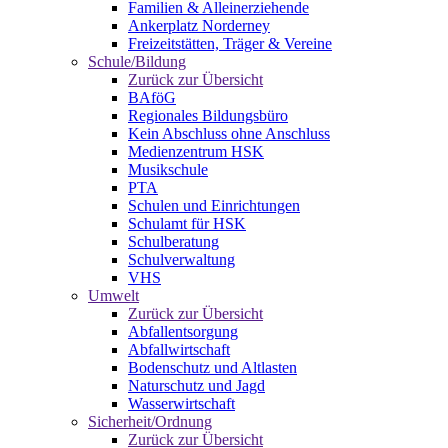
Familien & Alleinerziehende
Ankerplatz Norderney
Freizeitstätten, Träger & Vereine
Schule/Bildung
Zurück zur Übersicht
BAföG
Regionales Bildungsbüro
Kein Abschluss ohne Anschluss
Medienzentrum HSK
Musikschule
PTA
Schulen und Einrichtungen
Schulamt für HSK
Schulberatung
Schulverwaltung
VHS
Umwelt
Zurück zur Übersicht
Abfallentsorgung
Abfallwirtschaft
Bodenschutz und Altlasten
Naturschutz und Jagd
Wasserwirtschaft
Sicherheit/Ordnung
Zurück zur Übersicht