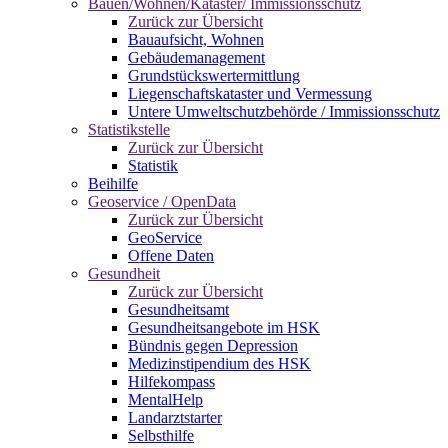
Bauen/Wohnen/Kataster/ Immissionsschutz
Zurück zur Übersicht
Bauaufsicht, Wohnen
Gebäudemanagement
Grundstückswertermittlung
Liegenschaftskataster und Vermessung
Untere Umweltschutzbehörde / Immissionsschutz
Statistikstelle
Zurück zur Übersicht
Statistik
Beihilfe
Geoservice / OpenData
Zurück zur Übersicht
GeoService
Offene Daten
Gesundheit
Zurück zur Übersicht
Gesundheitsamt
Gesundheitsangebote im HSK
Bündnis gegen Depression
Medizinstipendium des HSK
Hilfekompass
MentalHelp
Landarztstarter
Selbsthilfe