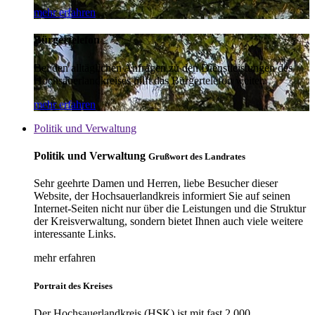
mehr erfahren
Bürgertelefon
Bei den alltäglichen Anfragen zu den Dienstleistungen des
Hochsauerlandkreises hilft das Bürgertelefon weiter.
mehr erfahren
Politik und Verwaltung
Politik und Verwaltung
Grußwort des Landrates
Sehr geehrte Damen und Herren, liebe Besucher dieser
Website, der Hochsauerlandkreis informiert Sie auf seinen
Internet-Seiten nicht nur über die Leistungen und die Struktur
der Kreisverwaltung, sondern bietet Ihnen auch viele weitere
interessante Links.
mehr erfahren
Portrait des Kreises
Der Hochsauerlandkreis (HSK) ist mit fast 2.000