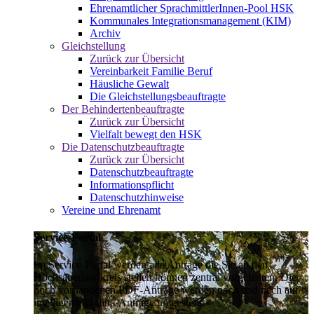
Ehrenamtlicher SprachmittlerInnen-Pool HSK
Kommunales Integrationsmanagement (KIM)
Archiv
Gleichstellung
Zurück zur Übersicht
Vereinbarkeit Familie Beruf
Häusliche Gewalt
Die Gleichstellungsbeauftragte
Der Behindertenbeauftragte
Zurück zur Übersicht
Vielfalt bewegt den HSK
Die Datenschutzbeauftragte
Zurück zur Übersicht
Datenschutzbeauftragte
Informationspflicht
Datenschutzhinweise
Vereine und Ehrenamt
Service-Portal
Im Service-Portal werden alle Anträge die Sie an den
Hochsauerlandkreis stellen können zentral vorgehalten. Die
noch vorhandenen PDF-Anträge werden nach und nach auf
intelligente Online-Anträge umgestellt.