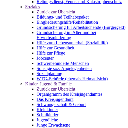
Rettungsdienst, Feuer- und Katastrophenschutz
Soziales
Zurück zur Übersicht
Bildungs- und Teilhabepaket
Eingliederungshilfe/Rehabilitation
Grundsicherung für Arbeitsuchende (Bürgergeld)
Grundsicherung im Alter und bei
Erwerbsminderung
Hilfe zum Lebensunterhalt (Sozialhilfe)
Hilfe zur Gesundheit
Hilfe zur Pflege
Jobcenter
Schwerbehinderte Menschen
Sonstige soz. Angelegenheiten
Sozialplanung
WTG-Behörde (ehemals Heimaufsicht)
Kinder, Jugend & Familie
Zurück zur Übersicht
Organigramm des Kreisjugendamtes
Das Kreisjugendamt
Schwangerschaft & Geburt
Kleinkinder
Schulkinder
Jugendliche
Junge Erwachsene