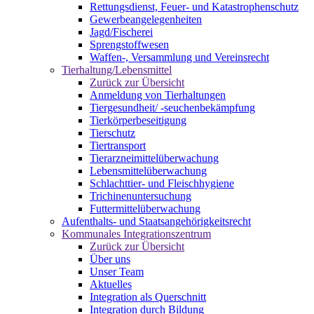
Rettungsdienst, Feuer- und Katastrophenschutz
Gewerbeangelegenheiten
Jagd/Fischerei
Sprengstoffwesen
Waffen-, Versammlung und Vereinsrecht
Tierhaltung/Lebensmittel
Zurück zur Übersicht
Anmeldung von Tierhaltungen
Tiergesundheit/ -seuchenbekämpfung
Tierkörperbeseitigung
Tierschutz
Tiertransport
Tierarzneimittelüberwachung
Lebensmittelüberwachung
Schlachttier- und Fleischhygiene
Trichinenuntersuchung
Futtermittelüberwachung
Aufenthalts- und Staatsangehörigkeitsrecht
Kommunales Integrationszentrum
Zurück zur Übersicht
Über uns
Unser Team
Aktuelles
Integration als Querschnitt
Integration durch Bildung