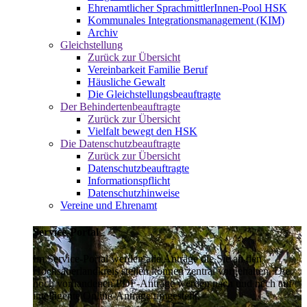
Ehrenamtlicher SprachmittlerInnen-Pool HSK
Kommunales Integrationsmanagement (KIM)
Archiv
Gleichstellung
Zurück zur Übersicht
Vereinbarkeit Familie Beruf
Häusliche Gewalt
Die Gleichstellungsbeauftragte
Der Behindertenbeauftragte
Zurück zur Übersicht
Vielfalt bewegt den HSK
Die Datenschutzbeauftragte
Zurück zur Übersicht
Datenschutzbeauftragte
Informationspflicht
Datenschutzhinweise
Vereine und Ehrenamt
Service-Portal
Im Service-Portal werden alle Anträge die Sie an den
Hochsauerlandkreis stellen können zentral vorgehalten. Die
noch vorhandenen PDF-Anträge werden nach und nach auf
intelligente Online-Anträge umgestellt.