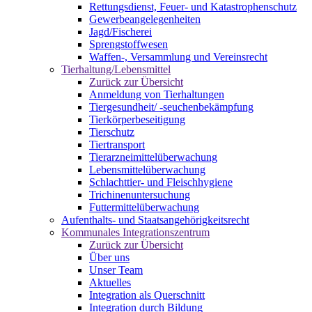
Rettungsdienst, Feuer- und Katastrophenschutz
Gewerbeangelegenheiten
Jagd/Fischerei
Sprengstoffwesen
Waffen-, Versammlung und Vereinsrecht
Tierhaltung/Lebensmittel
Zurück zur Übersicht
Anmeldung von Tierhaltungen
Tiergesundheit/ -seuchenbekämpfung
Tierkörperbeseitigung
Tierschutz
Tiertransport
Tierarzneimittelüberwachung
Lebensmittelüberwachung
Schlachttier- und Fleischhygiene
Trichinenuntersuchung
Futtermittelüberwachung
Aufenthalts- und Staatsangehörigkeitsrecht
Kommunales Integrationszentrum
Zurück zur Übersicht
Über uns
Unser Team
Aktuelles
Integration als Querschnitt
Integration durch Bildung