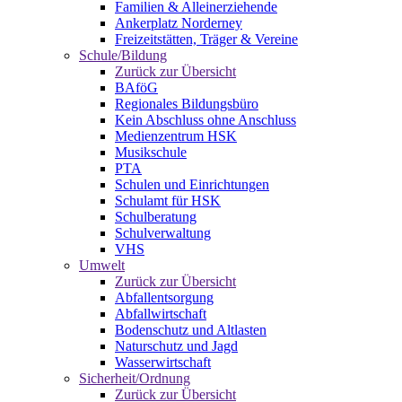
Familien & Alleinerziehende
Ankerplatz Norderney
Freizeitstätten, Träger & Vereine
Schule/Bildung
Zurück zur Übersicht
BAföG
Regionales Bildungsbüro
Kein Abschluss ohne Anschluss
Medienzentrum HSK
Musikschule
PTA
Schulen und Einrichtungen
Schulamt für HSK
Schulberatung
Schulverwaltung
VHS
Umwelt
Zurück zur Übersicht
Abfallentsorgung
Abfallwirtschaft
Bodenschutz und Altlasten
Naturschutz und Jagd
Wasserwirtschaft
Sicherheit/Ordnung
Zurück zur Übersicht