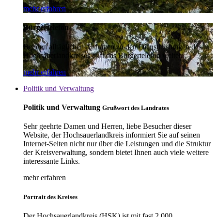
mehr erfahren
Bürgertelefon
Bei den alltäglichen Anfragen zu den Dienstleistungen des
Hochsauerlandkreises hilft das Bürgertelefon weiter.
mehr erfahren
Politik und Verwaltung
Politik und Verwaltung
Grußwort des Landrates
Sehr geehrte Damen und Herren, liebe Besucher dieser
Website, der Hochsauerlandkreis informiert Sie auf seinen
Internet-Seiten nicht nur über die Leistungen und die Struktur
der Kreisverwaltung, sondern bietet Ihnen auch viele weitere
interessante Links.
mehr erfahren
Portrait des Kreises
Der Hochsauerlandkreis (HSK) ist mit fast 2.000