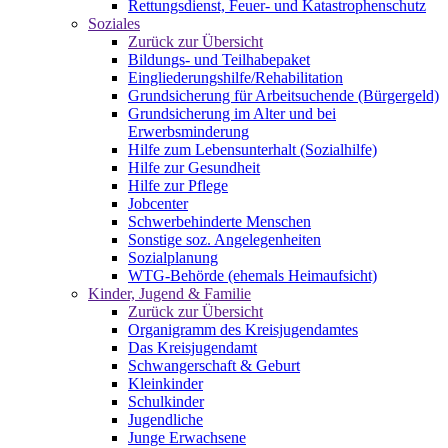
Rettungsdienst, Feuer- und Katastrophenschutz
Soziales
Zurück zur Übersicht
Bildungs- und Teilhabepaket
Eingliederungshilfe/Rehabilitation
Grundsicherung für Arbeitsuchende (Bürgergeld)
Grundsicherung im Alter und bei
Erwerbsminderung
Hilfe zum Lebensunterhalt (Sozialhilfe)
Hilfe zur Gesundheit
Hilfe zur Pflege
Jobcenter
Schwerbehinderte Menschen
Sonstige soz. Angelegenheiten
Sozialplanung
WTG-Behörde (ehemals Heimaufsicht)
Kinder, Jugend & Familie
Zurück zur Übersicht
Organigramm des Kreisjugendamtes
Das Kreisjugendamt
Schwangerschaft & Geburt
Kleinkinder
Schulkinder
Jugendliche
Junge Erwachsene