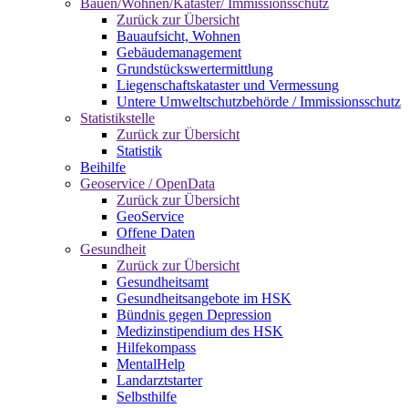
Bauen/Wohnen/Kataster/ Immissionsschutz
Zurück zur Übersicht
Bauaufsicht, Wohnen
Gebäudemanagement
Grundstückswertermittlung
Liegenschaftskataster und Vermessung
Untere Umweltschutzbehörde / Immissionsschutz
Statistikstelle
Zurück zur Übersicht
Statistik
Beihilfe
Geoservice / OpenData
Zurück zur Übersicht
GeoService
Offene Daten
Gesundheit
Zurück zur Übersicht
Gesundheitsamt
Gesundheitsangebote im HSK
Bündnis gegen Depression
Medizinstipendium des HSK
Hilfekompass
MentalHelp
Landarztstarter
Selbsthilfe