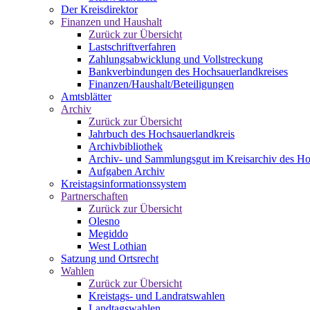
Der Kreisdirektor
Finanzen und Haushalt
Zurück zur Übersicht
Lastschriftverfahren
Zahlungsabwicklung und Vollstreckung
Bankverbindungen des Hochsauerlandkreises
Finanzen/Haushalt/Beteiligungen
Amtsblätter
Archiv
Zurück zur Übersicht
Jahrbuch des Hochsauerlandkreis
Archivbibliothek
Archiv- und Sammlungsgut im Kreisarchiv des Ho
Aufgaben Archiv
Kreistagsinformationssystem
Partnerschaften
Zurück zur Übersicht
Olesno
Megiddo
West Lothian
Satzung und Ortsrecht
Wahlen
Zurück zur Übersicht
Kreistags- und Landratswahlen
Landtagswahlen