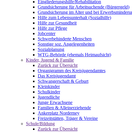
Eingliederungshilfe/Rehabilitation
Grundsicherung für Arbeitsuchende (Bürgergeld)
Grundsicherung im Alter und bei Erwerbsminderu
Hilfe zum Lebensunterhalt (Sozialhilfe)
Hilfe zur Gesundheit
Hilfe zur Pflege
Jobcenter
Schwerbehinderte Menschen
Sonstige soz. Angelegenheiten
Sozialplanung
WTG-Behörde (ehemals Heimaufsicht)
Kinder, Jugend & Familie
Zurück zur Übersicht
Organigramm des Kreisjugendamtes
Das Kreisjugendamt
Schwangerschaft & Geburt
Kleinkinder
Schulkinder
Jugendliche
Junge Erwachsene
Familien & Alleinerziehende
Ankerplatz Norderney
Freizeitstätten, Träger & Vereine
Schule/Bildung
Zurück zur Übersicht