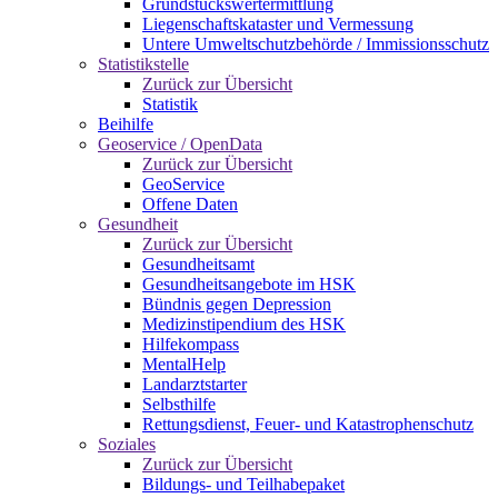
Grundstückswertermittlung
Liegenschaftskataster und Vermessung
Untere Umweltschutzbehörde / Immissionsschutz
Statistikstelle
Zurück zur Übersicht
Statistik
Beihilfe
Geoservice / OpenData
Zurück zur Übersicht
GeoService
Offene Daten
Gesundheit
Zurück zur Übersicht
Gesundheitsamt
Gesundheitsangebote im HSK
Bündnis gegen Depression
Medizinstipendium des HSK
Hilfekompass
MentalHelp
Landarztstarter
Selbsthilfe
Rettungsdienst, Feuer- und Katastrophenschutz
Soziales
Zurück zur Übersicht
Bildungs- und Teilhabepaket