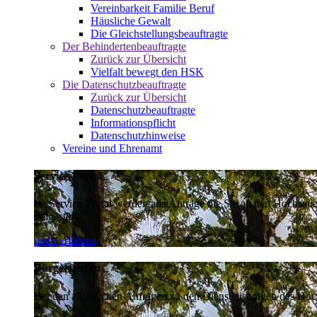
Vereinbarkeit Familie Beruf
Häusliche Gewalt
Die Gleichstellungsbeauftragte
Der Behindertenbeauftragte
Zurück zur Übersicht
Vielfalt bewegt den HSK
Die Datenschutzbeauftragte
Zurück zur Übersicht
Datenschutzbeauftragte
Informationspflicht
Datenschutzhinweise
Vereine und Ehrenamt
Service-Portal
Im Service-Portal werden alle Anträge die Sie an den Hochsau
umgestellt.
mehr erfahren
Bürgertelefon
Bei den alltäglichen Anfragen zu den Dienstleistungen des Hoch