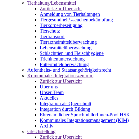
Tierhaltung/Lebensmittel
Zurück zur Übersicht
Anmeldung von Tierhaltungen
Tiergesundheit/ -seuchenbekämpfung
Tierkörperbeseitigung
Tierschutz
Tiertransport
Tierarzneimittelüberwachung
Lebensmittelüberwachung
Schlachttier- und Fleischhygiene
Trichinenuntersuchung
Futtermittelüberwachung
Aufenthalts- und Staatsangehörigkeitsrecht
Kommunales Integrationszentrum
Zurück zur Übersicht
Über uns
Unser Team
Aktuelles
Integration als Querschnitt
Integration durch Bildung
Ehrenamtlicher SprachmittlerInnen-Pool HSK
Kommunales Integrationsmanagement (KIM)
Archiv
Gleichstellung
Zurück zur Übersicht