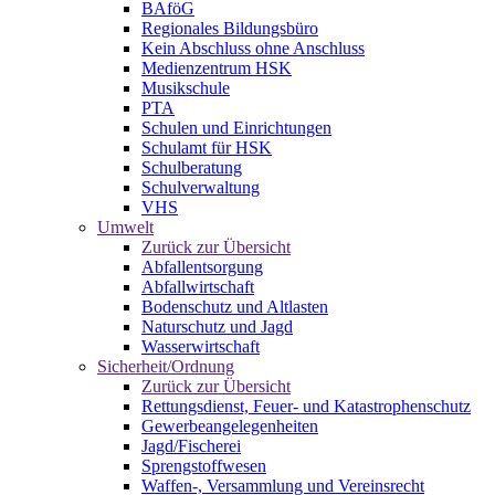
BAföG
Regionales Bildungsbüro
Kein Abschluss ohne Anschluss
Medienzentrum HSK
Musikschule
PTA
Schulen und Einrichtungen
Schulamt für HSK
Schulberatung
Schulverwaltung
VHS
Umwelt
Zurück zur Übersicht
Abfallentsorgung
Abfallwirtschaft
Bodenschutz und Altlasten
Naturschutz und Jagd
Wasserwirtschaft
Sicherheit/Ordnung
Zurück zur Übersicht
Rettungsdienst, Feuer- und Katastrophenschutz
Gewerbeangelegenheiten
Jagd/Fischerei
Sprengstoffwesen
Waffen-, Versammlung und Vereinsrecht