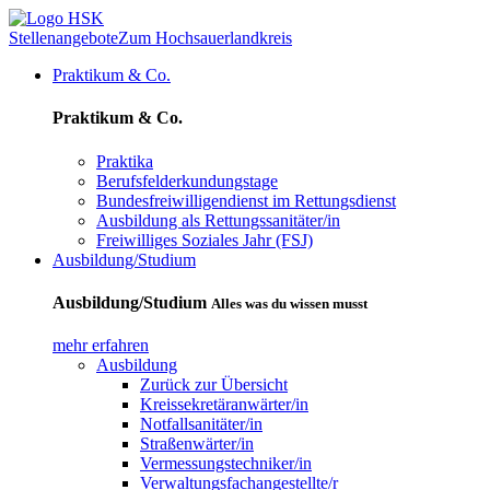
Stellenangebote
Zum Hochsauerlandkreis
Praktikum & Co.
Praktikum & Co.
Praktika
Berufsfelderkundungstage
Bundesfreiwilligendienst im Rettungsdienst
Ausbildung als Rettungssanitäter/in
Freiwilliges Soziales Jahr (FSJ)
Ausbildung/Studium
Ausbildung/Studium
Alles was du wissen musst
mehr erfahren
Ausbildung
Zurück zur Übersicht
Kreissekretäranwärter/in
Notfallsanitäter/in
Straßenwärter/in
Vermessungstechniker/in
Verwaltungsfachangestellte/r