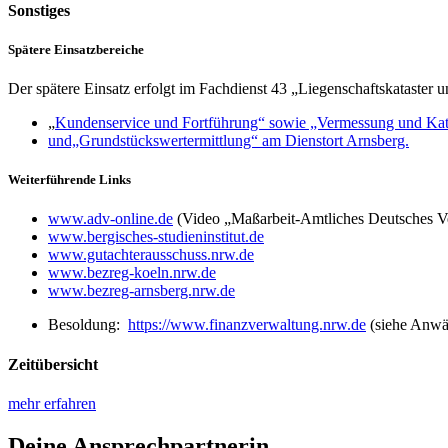
Sonstiges
Spätere Einsatzbereiche
Der spätere Einsatz erfolgt im Fachdienst 43 „Liegenschaftskataster u
„
Kundenservice und Fortführung“ sowie „Vermessung und Kat
und„Grundstückswertermittlung“ am Dienstort Arnsberg.
Weiterführende Links
www.adv-online.de
(Video „Maßarbeit-Amtliches Deutsches 
www.bergisches-studieninstitut.de
www.gutachterausschuss.nrw.de
www.bezreg-koeln.nrw.de
www.bezreg-arnsberg.nrw.de
Besoldung:
https://www.finanzverwaltung.nrw.de
(siehe Anwär
Zeitübersicht
mehr erfahren
Deine Ansprechpartnerin