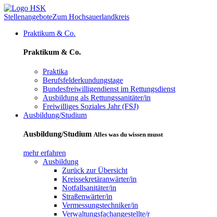
Stellenangebote
Zum Hochsauerlandkreis
Praktikum & Co.
Praktikum & Co.
Praktika
Berufsfelderkundungstage
Bundesfreiwilligendienst im Rettungsdienst
Ausbildung als Rettungssanitäter/in
Freiwilliges Soziales Jahr (FSJ)
Ausbildung/Studium
Ausbildung/Studium
Alles was du wissen musst
mehr erfahren
Ausbildung
Zurück zur Übersicht
Kreissekretäranwärter/in
Notfallsanitäter/in
Straßenwärter/in
Vermessungstechniker/in
Verwaltungsfachangestellte/r